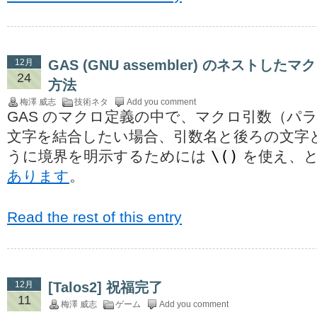
12月
GAS (GNU assembler) のネストしたマ
24
方法
梅澤 威志
技術ネタ
Add you comment
GAS のマクロ定義の中で、マクロ引数（パ
文字を結合したい場合、引数名と後ろの文字
\()
うに境界を明示するためには
を使え、
あります
。
Read the rest of this entry
12月
[Talos2] 祝福完了
11
梅澤 威志
ゲーム
Add you comment