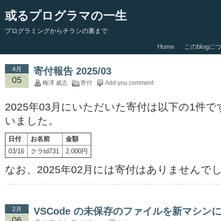
或るプログラマの一生
プログラミングからチラシの裏まで
Home
このblogに
4月
寄付報告 2025/03
05
梅澤 威志
寄付
Add you comment
2025年03月にいただいた寄付は以下の1件
いました。
日付
お名前
金額
03/16
クラtd731
2,000円
なお、2025年02月には寄付はありませんで
2月
VSCode の未保存のファイルを新マシン
06