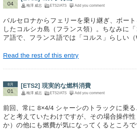
04
梅澤 威志
ETS2/ATS
Add you comment
バルセロナからフェリーを乗り継ぎ、ボート
したコルシカ島（フランス領）。ちなみに「
ア語で、フランス語では「コルス」らしい（Wik
Read the rest of this entry
8月
[ETS2] 現実的な燃料消費
01
梅澤 威志
ETS2/ATS
Add you comment
前回、常に 8×4/4 シャーシのトラックに
どと考えていたわけですが、その場合操作性
か）の他にも燃費が気になってくるところで