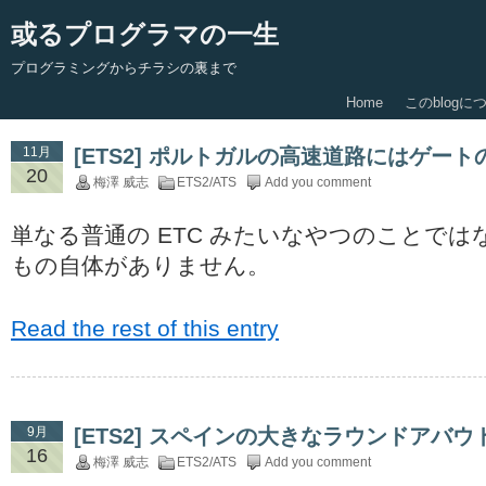
或るプログラマの一生
プログラミングからチラシの裏まで
Home
このblogに
11月
[ETS2] ポルトガルの高速道路にはゲー
20
梅澤 威志
ETS2/ATS
Add you comment
単なる普通の ETC みたいなやつのことで
もの自体がありません。
Read the rest of this entry
9月
[ETS2] スペインの大きなラウンドアバ
16
梅澤 威志
ETS2/ATS
Add you comment