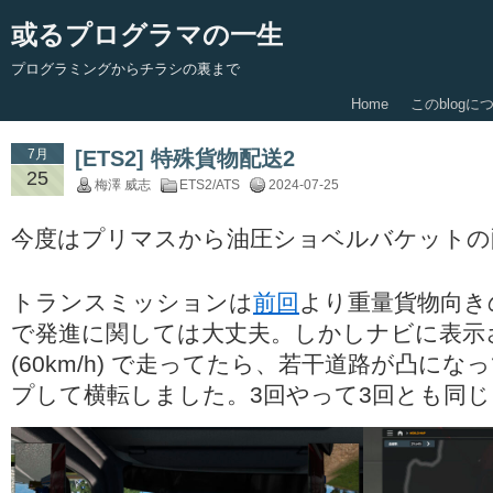
或るプログラマの一生
プログラミングからチラシの裏まで
Home
このblogに
7月
[ETS2] 特殊貨物配送2
25
梅澤 威志
ETS2/ATS
2024-07-25
今度はプリマスから油圧ショベルバケットの
トランスミッションは
前回
より重量貨物向き
で発進に関しては大丈夫。しかしナビに表示
(60km/h) で走ってたら、若干道路が凸に
プして横転しました。3回やって3回とも同