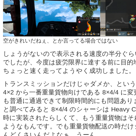
空がきれいだねぇ、とか言ってる場合ではない
しょうがないので表示される速度の半分ぐら
でしたが、今度は疲労限界に達する前に目的
ちょっと速く走ってようやく成功しました。
トランスミッションだけじゃダメか、という
4×2 から一番重量貨物向けである 8×4/4 に変更
も普通に通過できて制限時間的にも問題あり
と調べてみると 8×4/4 のシャーシは Heavy Car
時に実装されたらしくて、もう重量貨物はそ
ようなもんです。でも重量貨物配送の時だけ
んどくさいんだよなぁ…うーん…