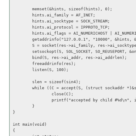
        memset(&hints, sizeof(hints), 0);

        hints.ai_family = AF_INET;

        hints.ai_socktype = SOCK_STREAM;

        hints.ai_protocol = IPPROTO_TCP;

        hints.ai_flags = AI_NUMERICHOST | AI_NUMERI
        getaddrinfo("127.0.0.1", "10000", &hints, &
        S = socket(res->ai_family, res->ai_socktype
        setsockopt(S, SOL_SOCKET, SO_REUSEPORT, &on
        bind(S, res->ai_addr, res->ai_addrlen);

        freeaddrinfo(res);

        listen(S, 100);

        slen = sizeof(sin4);

        while ((C = accept(S, (struct sockaddr *)&s
                close(C);

                printf("accepted by child #%d\n", i
        }

}

int main(void)

{
