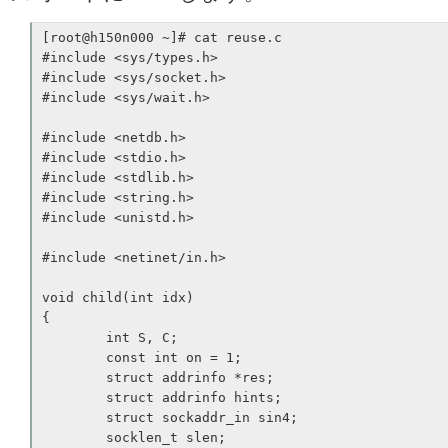
[root@h150n000 ~]# cat reuse.c

#include <sys/types.h>

#include <sys/socket.h>

#include <sys/wait.h>

#include <netdb.h>

#include <stdio.h>

#include <stdlib.h>

#include <string.h>

#include <unistd.h>

#include <netinet/in.h>

void child(int idx)

{

        int S, C;

        const int on = 1;

        struct addrinfo *res;

        struct addrinfo hints;

        struct sockaddr_in sin4;

        socklen_t slen;
