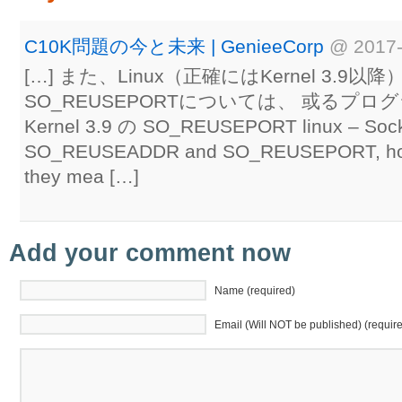
C10K問題の今と未来 | GenieeCorp
@
2017-
[…] また、Linux（正確にはKernel 3.9
SO_REUSEPORTについては、 或るプログラ
Kernel 3.9 の SO_REUSEPORT linux – Sock
SO_REUSEADDR and SO_REUSEPORT, how d
they mea […]
Add your comment now
Name (required)
Email (Will NOT be published) (requir