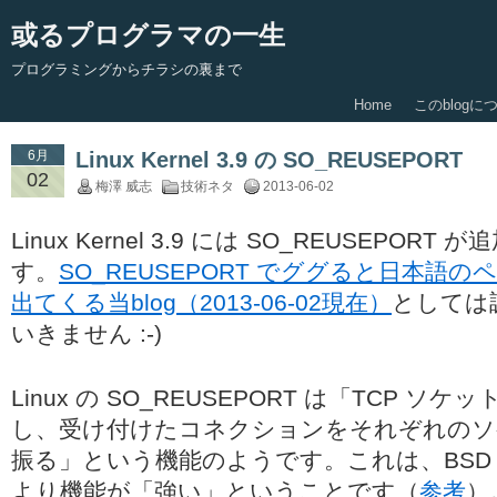
或るプログラマの一生
プログラミングからチラシの裏まで
Home
このblogに
6月
Linux Kernel 3.9 の SO_REUSEPORT
02
梅澤 威志
技術ネタ
2013-06-02
Linux Kernel 3.9 には SO_REUSEPO
す。
SO_REUSEPORT でググると日本語
出てくる当blog（2013-06-02現在）
としては
いきません :-)
Linux の SO_REUSEPORT は「TCP ソケッ
し、受け付けたコネクションをそれぞれのソ
振る」という機能のようです。これは、BSD の 
より機能が「強い」ということです（
参考
）