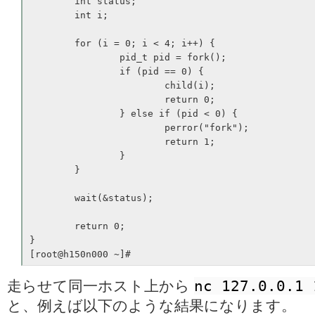
        int status;

        int i;

        for (i = 0; i < 4; i++) {

                pid_t pid = fork();

                if (pid == 0) {

                        child(i);

                        return 0;

                } else if (pid < 0) {

                        perror("fork");

                        return 1;

                }

        }

        wait(&status);

        return 0;

}

[root@h150n000 ~]#
nc 127.0.0.1 
走らせて同一ホスト上から
と、例えば以下のような結果になります。