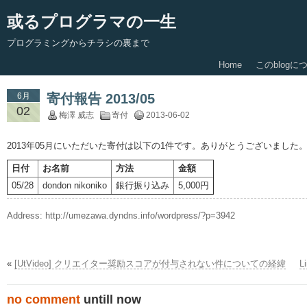
或るプログラマの一生
プログラミングからチラシの裏まで
Home
このblogに
6月
寄付報告 2013/05
02
梅澤 威志
寄付
2013-06-02
2013年05月にいただいた寄付は以下の1件です。ありがとうございました
日付
お名前
方法
金額
05/28
dondon nikoniko
銀行振り込み
5,000円
Address:
http://umezawa.dyndns.info/wordpress/?p=3942
«
[UtVideo] クリエイター奨励スコアが付与されない件についての経緯
L
no comment
untill now