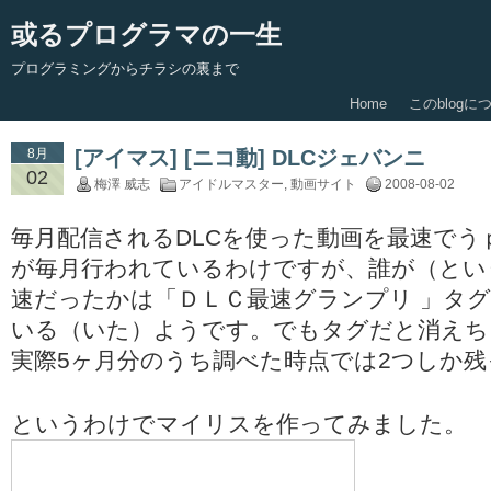
或るプログラマの一生
プログラミングからチラシの裏まで
Home
このblogに
8月
[アイマス] [ニコ動] DLCジェバンニ
02
梅澤 威志
アイドルマスター
,
動画サイト
2008-08-02
毎月配信されるDLCを使った動画を最速でう
が毎月行われているわけですが、誰が（とい
速だったかは「ＤＬＣ最速グランプリ 」タ
いる（いた）ようです。でもタグだと消えち
実際5ヶ月分のうち調べた時点では2つしか
というわけでマイリスを作ってみました。