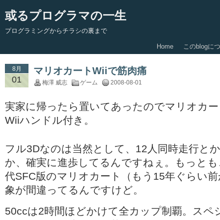
或るプログラマの一生
プログラミングからチラシの裏まで
Home
このblogに
8月
マリオカートWiiで筋肉痛
01
梅澤 威志
ゲーム
2008-08-01
実家に帰ったら置いてあったのでマリオカート
Wiiハンドル付き。
フル3Dなのは当然として、12人同時走行と
か、確実に進歩してるんですねぇ。もっとも
代SFC版のマリオカート（もう15年ぐらい
象が間違ってるんですけど。
50ccは2時間ほどかけて全カップ制覇。ス