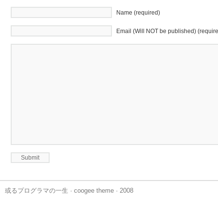
Name (required)
Email (Will NOT be published) (requir
或るプログラマの一生
·
coogee theme
· 2008