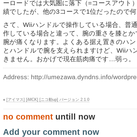
ーロードでは大気圏に落下（=コースアウト
績でしたが、他の3コースで1位だったので
さて、Wiiハンドルで操作している場合、普
作している場合と違って、腕の重さを膝とか
腕が痛くなります。よくある据え置きのハン
とハンドルで腕を支えられますけど、Wiiハ
きません。おかげで現在筋肉痛です…弱っ。
Address:
http://umezawa.dyndns.info/wordpr
«
[アイマス] [iMCK] [ニコ動up] バージョン 2.1.0
no comment
untill now
Add your comment now