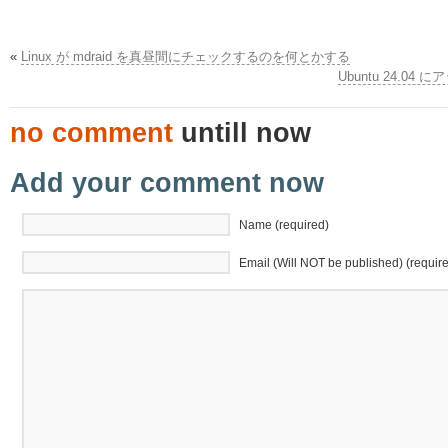
«
Linux が mdraid を真昼間にチェックするのを何とかする
Ubuntu 24.0
no comment
untill now
Add your comment now
Name (required)
Email (Will NOT be published) (requir