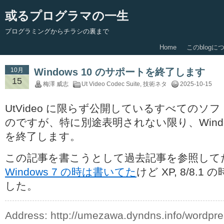
或るプログラマの一生
プログラミングからチラシの裏まで
Home
このblogに
10月
Windows 10 のサポートを終了します
15
梅澤 威志
Ut Video Codec Suite
,
技術ネタ
2025-10-15
UtVideo に限らず公開しているすべてのソ
のですが、特に別途表明されない限り、Window
を終了します。
この記事を書こうとして過去記事を参照して
Windows 7 の時は書いてた
けど XP, 8/8.
した。
Address:
http://umezawa.dyndns.info/wordpr