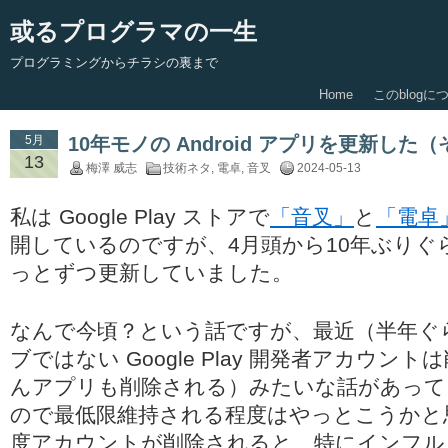
或るプログラマの一生
プログラミングからチラシの裏まで
Home
このblogに
5月
10年モノの Android アプリを更新し
13
梅澤 威志
技術ネタ
,
電卓
,
音叉
2024-05-13
私は Google Play ストアで
「音叉」
と
「電卓
開しているのですが、4月頭から10年ぶりぐ
っとずつ更新していました。
なんで今頃？という話ですが、最近（半年ぐ
ブではない Google Play 開発者アカウン
んアプリも削除される）みたいな話があって
ので最低限維持される程度はやっとこうかと
度アカウントが削除されると、特にインフル