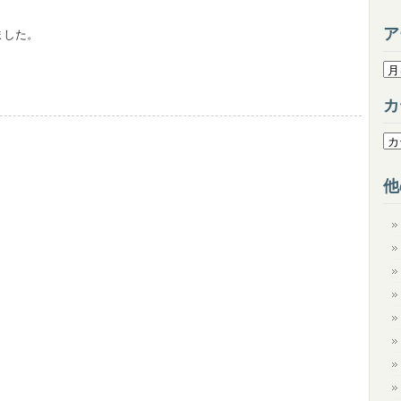
ア
ました。
ア
ー
カ
カ
イ
カ
ブ
テ
ゴ
他
リ
ー