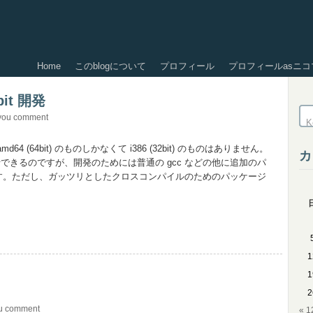
Home
このblogについて
プロフィール
プロフィールasニコ
bit 開発
you comment
md64 (64bit) のものしかなくて i386 (32bit) のものはありません。
カ
は実行できるのですが、開発のためには普通の gcc などの他に追加のパ
す。ただし、ガッツリとしたクロスコンパイルのためのパッケージ
1
1
2
u comment
« 