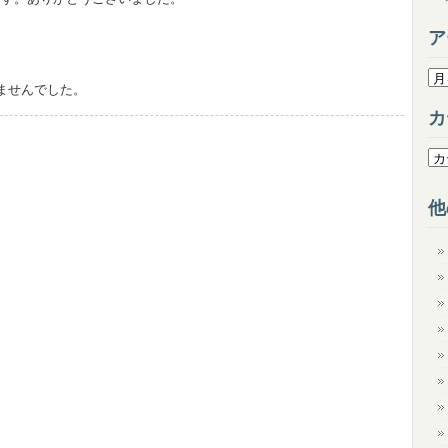
ア
ア
りませんでした。
ー
カ
カ
イ
カ
ブ
テ
ゴ
他
リ
ー