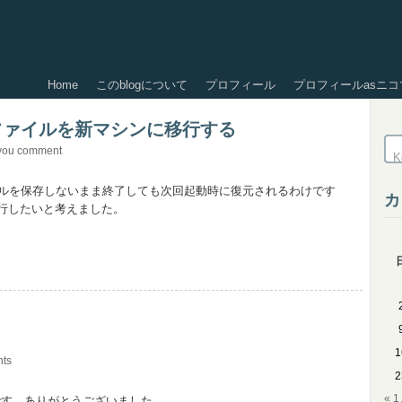
Home
このblogについて
プロフィール
プロフィールasニコ
のファイルを新マシンに移行する
you comment
e) では、ファイルを保存しないまま終了しても次回起動時に復元されるわけです
カ
行したいと考えました。
1
ts
2
« 
件です。ありがとうございました。