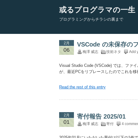
或るプログラマの一生
プログラミングからチラシの裏まで
2月
VSCode の未保存
06
梅澤 威志
技術ネタ
Add 
Visual Studio Code (VSCod
が、最近PCをリプレースしたのでこれを移
Read the rest of this entry
2月
寄付報告 2025/01
01
梅澤 威志
寄付
4 commen
2025年01月にいただいた寄付は以下の1