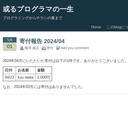
或るプログラマの一生
プログラミングからチラシの裏まで
Home
このblogに
5月
寄付報告 2024/04
01
梅澤 威志
寄付
Add you comment
2024年04月にいただいた寄付は以下の1件です。ありがとうございました
日付
お名前
金額
04/23
kou iwata
1,000円
なお、2024年03月には寄付はありませんでした。