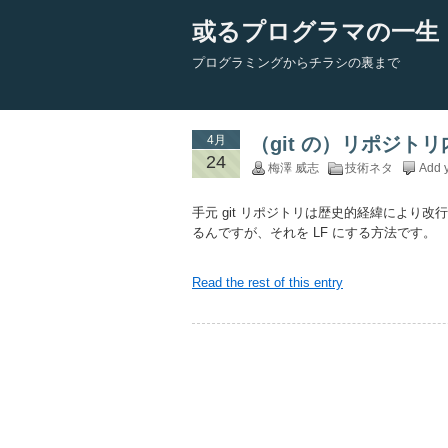
或るプログラマの一生
プログラミングからチラシの裏まで
4月
（git の）リポジトリ
24
梅澤 威志
技術ネタ
Add 
手元 git リポジトリは歴史的経緯により改
るんですが、それを LF にする方法です。
Read the rest of this entry