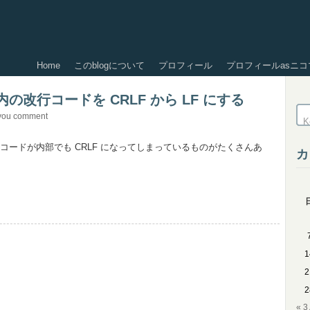
Home
このblogについて
プロフィール
プロフィールasニコ
内の改行コードを CRLF から LF にする
you comment
行コードが内部でも CRLF になってしまっているものがたくさんあ
カ
1
2
2
« 