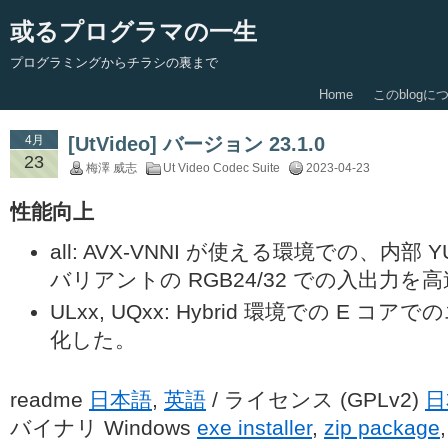
或るプログラマの一生
プログラミングからチラシの裏まで
Home
このblogに
4月
[UtVideo] バージョン 23.1.0
23
梅澤 威志
Ut Video Codec Suite
2023-04-23
性能向上
all: AVX-VNNI が使える環境での、内部 YU
バリアントの RGB24/32 での入出力を
ULxx, UQxx: Hybrid 環境での E 
化した。
readme
日本語
,
英語
/ ライセンス (GPLv2)
日
バイナリ Windows
exe installer
,
zip package