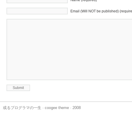
Name (required)
Email (Will NOT be published) (requir
或るプログラマの一生
·
coogee theme
· 2008