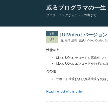
或るプログラマの一生
プログラミングからチラシの裏まで
6月
[UtVideo] バージョン 
07
梅澤 威志
Ut Video Codec Su
性能向上
ULxx, UQxx: デコードを高速化した
ULxx, UQxx: エンコードをわずか
その他
サポート環境および推奨環境を更新
Read the rest of this entry