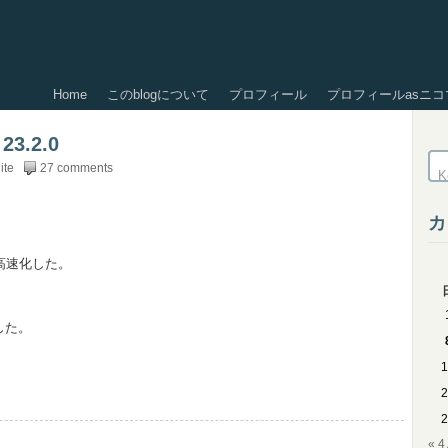
Home
このblogについて
プロフィール
プロフィールasニコ
23.2.0
ite
27 comments
カ
。
に高速化した。
した。
1
2
2
« 