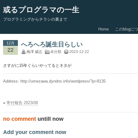
或るプログラマの一生
プログラミングからチラシの裏まで
Home
このblogに
12月
へろへろ誕生日らしい
22
梅澤 威志
未分類
2023-12-22
さすがに15年ぐらいやってるとネタが
Address:
http://umezawa.dyndns.info/wordpress/?p=8135
«
寄付報告 2023/08
no comment
untill now
Add your comment now