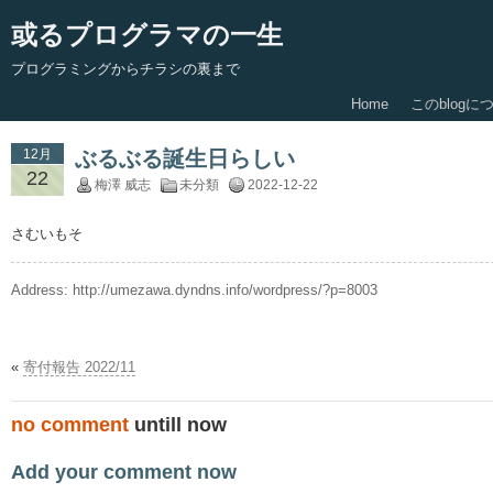
或るプログラマの一生
プログラミングからチラシの裏まで
Home
このblogに
12月
ぶるぶる誕生日らしい
22
梅澤 威志
未分類
2022-12-22
さむいもそ
Address:
http://umezawa.dyndns.info/wordpress/?p=8003
«
寄付報告 2022/11
no comment
untill now
Add your comment now