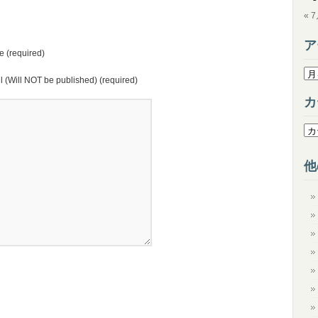
« 
ア
 (required)
ア
l (Will NOT be published) (required)
ー
カ
カ
イ
カ
ブ
テ
ゴ
他
リ
ー