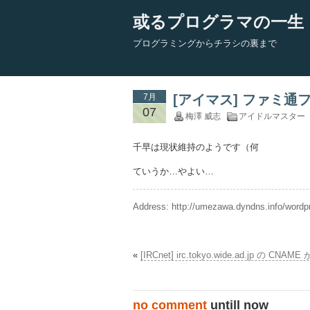
或るプログラマの一生
プログラミングからチラシの裏まで
7月
[アイマス] ファミ通
07
梅澤 威志
アイドルマスター
千早は現状維持のようです（何
ていうか…やよい…
Address:
http://umezawa.dyndns.info/word
«
[IRCnet] irc.tokyo.wide.ad.jp の
no comment
untill now