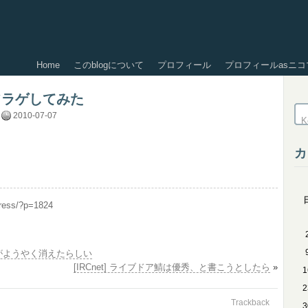
Home
このblogについて
プロフィール
プロフィールasニコ
フラゲしてみた
2010-07-07
カ
press/?p=1824
 CNAME がようやく消えたらしい
[IRCnet] ライブドア鯖は優秀、と書こうとしたら
»
1
2
Trackback
3