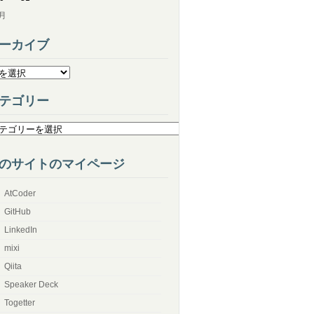
7月
ーカイブ
テゴリー
のサイトのマイページ
AtCoder
GitHub
LinkedIn
mixi
Qiita
Speaker Deck
Togetter