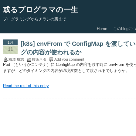
或るプログラマの一生
プログラミングからチラシの裏まで
Home
このblogに
1月
[k8s] envFrom で ConfigMap 
11
グの内容が使われるか
梅澤 威志
技術ネタ
Add you comment
Pod （というかコンテナ）に ConfigMap の内容を渡す時に envFro
ますが、どのタイミングの内容が環境変数として渡されるでしょうか。
Read the rest of this entry