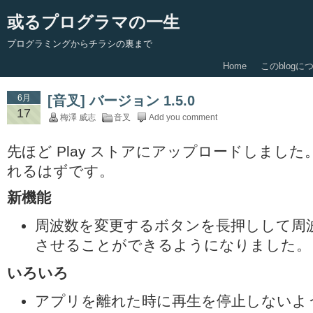
或るプログラマの一生
プログラミングからチラシの裏まで
Home
このblogに
6月
[音叉] バージョン 1.5.0
17
梅澤 威志
音叉
Add you comment
先ほど Play ストアにアップロードしまし
れるはずです。
新機能
周波数を変更するボタンを長押しして周
させることができるようになりました。
いろいろ
アプリを離れた時に再生を停止しないよ