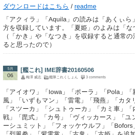
ダウンロードはこちら
/
readme
「アクィラ」「Aquila」の読みは「あくぃ
方を収録しています。「夏姫」のよみは「な
（「かき」や「なつき」を収録すると通常の
ると思ったので）
5月
[艦これ] IME辞書20160506
06
梅澤 威志
艦隊これくしょん
3 comments
「アイオワ」「Iowa」「ポーラ」「Pola」
風」「いずもマン」「雷電」「飛燕」「カタリナ」
「スツーカ」「シュトゥーカ」「カミ車」「
戦」「毘式」「カ号」「ヴィッカース」「ユ
ーシュミット」「フォッケウルフ」「Bofor
「烈風拳」「紫電掌」「古鬼」「古姫」を追