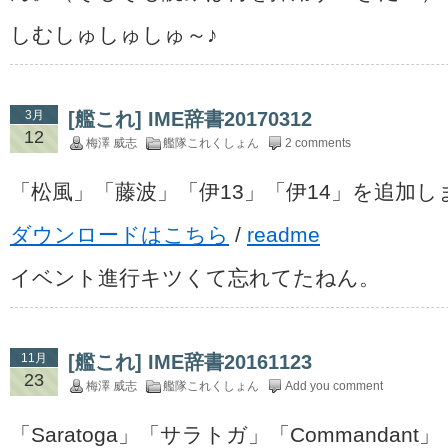
しむしゅしゅしゅ～♪
3月
[艦これ] IME辞書20170312
12
梅澤 威志
艦隊これくしょん
2 comments
「松風」「藤波」「伊13」「伊14」を追加し
ダウンロードはこちら
/
readme
イベント進行キツくて忘れてたねん。
11月
[艦これ] IME辞書20161123
23
梅澤 威志
艦隊これくしょん
Add you comment
「Saratoga」「サラトガ」「Commandan