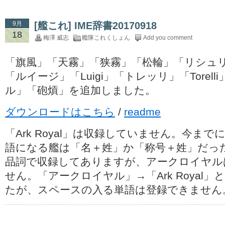
9月
[艦これ] IME辞書20170918
18
梅澤 威志
艦隊これくしょん
Add you comment
「旗風」「天霧」「狭霧」「松輪」「リシュリュー
「ルイージ」「Luigi」「トレッリ」「Torel
ル」「砲熕」を追加しました。
ダウンロードはこちら
/
readme
「Ark Royal」は収録していません。今ま
語になる艦は「名＋姓」か「称号＋姓」だっ
品詞で収録してありますが、アークロイヤル
せん。「アークロイヤル」→「Ark Royal
たが、スペースの入る単語は登録できません