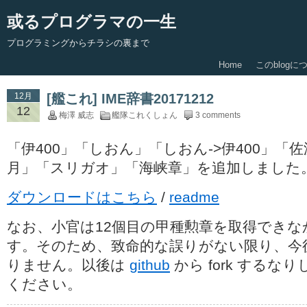
或るプログラマの一生
プログラミングからチラシの裏まで
Home
このblogに
12月
[艦これ] IME辞書20171212
12
梅澤 威志
艦隊これくしょん
3 comments
「伊400」「しおん」「しおん->伊400」「
月」「スリガオ」「海峡章」を追加しました
ダウンロードはこちら
/
readme
なお、小官は12個目の甲種勲章を取得でき
す。そのため、致命的な誤りがない限り、今
りません。以後は
github
から fork するな
ください。