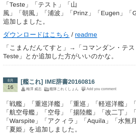
「Teste」「テスト」「山
風」「朝風」「浦波」「Prinz」「Eugen」「Gra
追加しました。
ダウンロードはこちら
/
readme
「こまんだんてすと」→「コマンダン・テスト」「
Teste」とか追加した方がいいのかな。
8月
[艦これ] IME辞書20160816
16
梅澤 威志
艦隊これくしょん
Add you comment
「戦艦」「重巡洋艦」「重巡」「軽巡洋艦」
「航空母艦」「空母」「揚陸艦」「改二丁」
「Warspite」「アクィラ」「Aquila」「水
「夏姫」を追加しました。