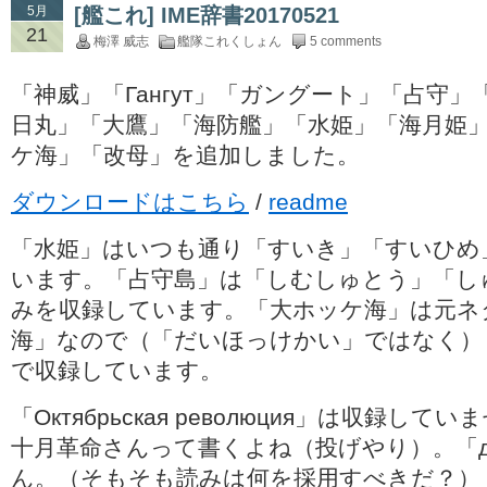
5月
[艦これ] IME辞書20170521
21
梅澤 威志
艦隊これくしょん
5 comments
「神威」「Гангут」「ガングート」「占守
日丸」「大鷹」「海防艦」「水姫」「海月姫
ケ海」「改母」を追加しました。
ダウンロードはこちら
/
readme
「水姫」はいつも通り「すいき」「すいひめ
います。「占守島」は「しむしゅとう」「し
みを収録しています。「大ホッケ海」は元ネ
海」なので（「だいほっけかい」ではなく）
で収録しています。
「Октябрьская революция」は収録し
十月革命さんって書くよね（投げやり）。「д
ん。（そもそも読みは何を採用すべきだ？）